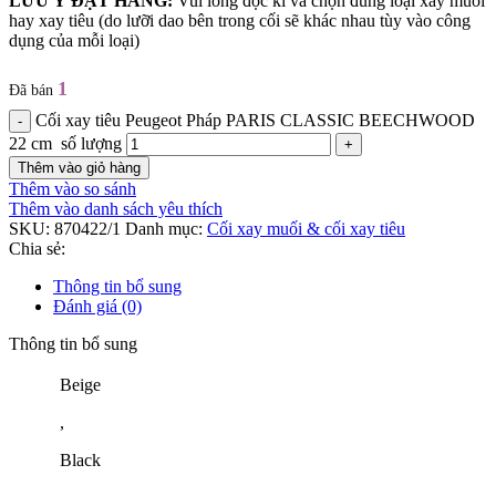
LƯU Ý ĐẶT HÀNG:
Vui lòng đọc kĩ và chọn đúng loại xay muối
hay xay tiêu (do lưỡi dao bên trong cối sẽ khác nhau tùy vào công
dụng của mỗi loại)
1
Đã bán
Cối xay tiêu Peugeot Pháp PARIS CLASSIC BEECHWOOD
22 cm số lượng
Thêm vào giỏ hàng
Thêm vào so sánh
Thêm vào danh sách yêu thích
SKU:
870422/1
Danh mục:
Cối xay muối & cối xay tiêu
Chia sẻ:
Thông tin bổ sung
Đánh giá (0)
Thông tin bổ sung
Beige
,
Black