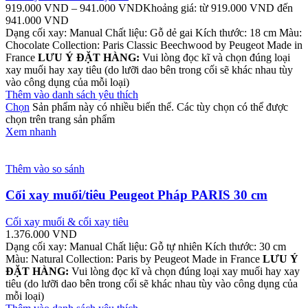
919.000
VND
–
941.000
VND
Khoảng giá: từ 919.000 VND đến
941.000 VND
Dạng cối xay: Manual Chất liệu: Gỗ dẻ gai Kích thước: 18 cm Màu:
Chocolate Collection: Paris Classic Beechwood by Peugeot Made in
France
LƯU Ý ĐẶT HÀNG:
Vui lòng đọc kĩ và chọn đúng loại
xay muối hay xay tiêu (do lưỡi dao bên trong cối sẽ khác nhau tùy
vào công dụng của mỗi loại)
Thêm vào danh sách yêu thích
Chọn
Sản phẩm này có nhiều biến thể. Các tùy chọn có thể được
chọn trên trang sản phẩm
Xem nhanh
Thêm vào so sánh
Cối xay muối/tiêu Peugeot Pháp PARIS 30 cm
Cối xay muối & cối xay tiêu
1.376.000
VND
Dạng cối xay: Manual Chất liệu: Gỗ tự nhiên Kích thước: 30 cm
Màu: Natural Collection: Paris by Peugeot Made in France
LƯU Ý
ĐẶT HÀNG:
Vui lòng đọc kĩ và chọn đúng loại xay muối hay xay
tiêu (do lưỡi dao bên trong cối sẽ khác nhau tùy vào công dụng của
mỗi loại)