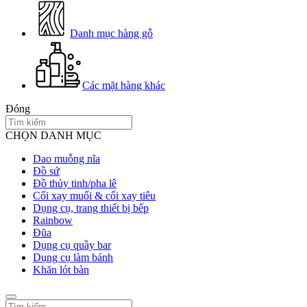
Danh mục hàng gỗ
Các mặt hàng khác
Đóng
CHỌN DANH MỤC
Dao muỗng nĩa
Đồ sứ
Đồ thủy tinh/pha lê
Cối xay muối & cối xay tiêu
Dụng cụ, trang thiết bị bếp
Rainbow
Đũa
Dụng cụ quầy bar
Dụng cụ làm bánh
Khăn lót bàn