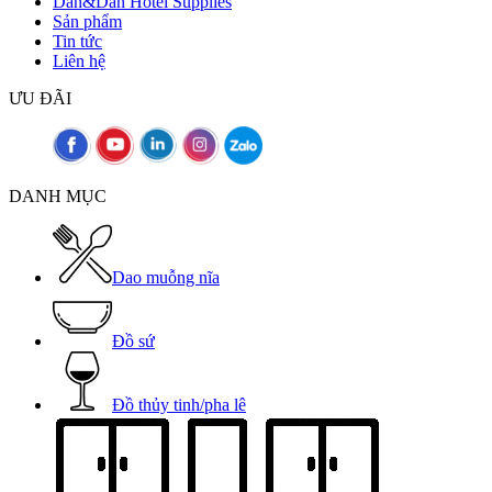
Dan&Dan Hotel Supplies
Sản phẩm
Tin tức
Liên hệ
ƯU ĐÃI
DANH MỤC
Dao muỗng nĩa
Đồ sứ
Đồ thủy tinh/pha lê