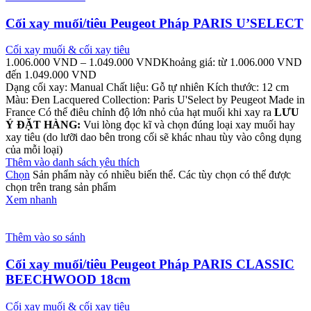
Cối xay muối/tiêu Peugeot Pháp PARIS U’SELECT
Cối xay muối & cối xay tiêu
1.006.000
VND
–
1.049.000
VND
Khoảng giá: từ 1.006.000 VND
đến 1.049.000 VND
Dạng cối xay: Manual Chất liệu: Gỗ tự nhiên Kích thước: 12 cm
Màu: Đen Lacquered Collection: Paris U'Select by Peugeot Made in
France Có thể điêu chỉnh độ lớn nhỏ của hạt muối khi xay ra
LƯU
Ý ĐẶT HÀNG:
Vui lòng đọc kĩ và chọn đúng loại xay muối hay
xay tiêu (do lưỡi dao bên trong cối sẽ khác nhau tùy vào công dụng
của mỗi loại)
Thêm vào danh sách yêu thích
Chọn
Sản phẩm này có nhiều biến thể. Các tùy chọn có thể được
chọn trên trang sản phẩm
Xem nhanh
Thêm vào so sánh
Cối xay muối/tiêu Peugeot Pháp PARIS CLASSIC
BEECHWOOD 18cm
Cối xay muối & cối xay tiêu