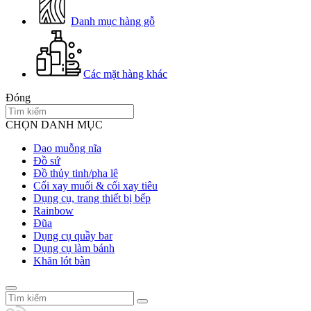
Danh mục hàng gỗ
Các mặt hàng khác
Đóng
CHỌN DANH MỤC
Dao muỗng nĩa
Đồ sứ
Đồ thủy tinh/pha lê
Cối xay muối & cối xay tiêu
Dụng cụ, trang thiết bị bếp
Rainbow
Đũa
Dụng cụ quầy bar
Dụng cụ làm bánh
Khăn lót bàn