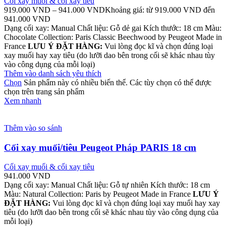
Cối xay muối & cối xay tiêu
919.000
VND
–
941.000
VND
Khoảng giá: từ 919.000 VND đến
941.000 VND
Dạng cối xay: Manual Chất liệu: Gỗ dẻ gai Kích thước: 18 cm Màu:
Chocolate Collection: Paris Classic Beechwood by Peugeot Made in
France
LƯU Ý ĐẶT HÀNG:
Vui lòng đọc kĩ và chọn đúng loại
xay muối hay xay tiêu (do lưỡi dao bên trong cối sẽ khác nhau tùy
vào công dụng của mỗi loại)
Thêm vào danh sách yêu thích
Chọn
Sản phẩm này có nhiều biến thể. Các tùy chọn có thể được
chọn trên trang sản phẩm
Xem nhanh
Thêm vào so sánh
Cối xay muối/tiêu Peugeot Pháp PARIS 18 cm
Cối xay muối & cối xay tiêu
941.000
VND
Dạng cối xay: Manual Chất liệu: Gỗ tự nhiên Kích thước: 18 cm
Màu: Natural Collection: Paris by Peugeot Made in France
LƯU Ý
ĐẶT HÀNG:
Vui lòng đọc kĩ và chọn đúng loại xay muối hay xay
tiêu (do lưỡi dao bên trong cối sẽ khác nhau tùy vào công dụng của
mỗi loại)