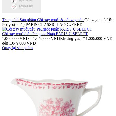
Trang chủ
Sản phẩm
Cối xay muối & cối xay tiêu
Cối xay muối/tiêu
Peugeot Pháp PARIS CLASSIC LACQUERED
Cối xay muối/tiêu Peugeot Pháp PARIS U'SELECT
1.006.000
VND
–
1.049.000
VND
Khoảng giá: từ 1.006.000 VND
đến 1.049.000 VND
Quay lại sản phẩm