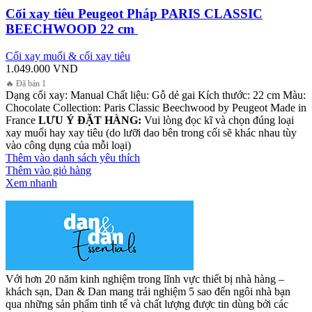
Cối xay tiêu Peugeot Pháp PARIS CLASSIC
BEECHWOOD 22 cm
Cối xay muối & cối xay tiêu
1.049.000
VND
🔥 Đã bán 1
Dạng cối xay: Manual Chất liệu: Gỗ dẻ gai Kích thước: 22 cm Màu:
Chocolate Collection: Paris Classic Beechwood by Peugeot Made in
France
LƯU Ý ĐẶT HÀNG:
Vui lòng đọc kĩ và chọn đúng loại
xay muối hay xay tiêu (do lưỡi dao bên trong cối sẽ khác nhau tùy
vào công dụng của mỗi loại)
Thêm vào danh sách yêu thích
Thêm vào giỏ hàng
Xem nhanh
Với hơn 20 năm kinh nghiệm trong lĩnh vực thiết bị nhà hàng –
khách sạn, Dan & Dan mang trải nghiệm 5 sao đến ngôi nhà bạn
qua những sản phẩm tinh tế và chất lượng được tin dùng bởi các