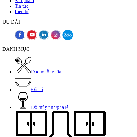
Sản phẩm
Tin tức
Liên hệ
ƯU ĐÃI
DANH MỤC
Dao muỗng nĩa
Đồ sứ
Đồ thủy tinh/pha lê