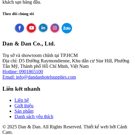
khách sạn hàng đầu.
Theo dõi chúng tôi
Dan & Dan Co., Ltd.
Trụ sở và showroom chính tại TP.HCM
Địa chỉ: D5 Đường Raymondienne, Khu dân cư Star Hill, Phường
Tân Mỹ, Thành phố Hồ Chí Minh, Việt Nam
Hotline: 0901865100
Email: info@dandanhotelsupplies.com
Liên kết nhanh
Liên hệ
Giới thiệu
Sản phẩm
Danh sách yêu thích
© 2025 Dan & Dan. All Rights Reserved. Thiết kế web bởi Cánh
Cam.