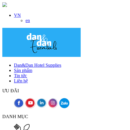
VN
en
Dan&Dan Hotel Supplies
Sản phẩm
Tin tức
Liên hệ
ƯU ĐÃI
DANH MỤC