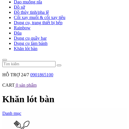
Dao muỗng nĩa
Đồ sứ
Đồ thủy tinh/pha lê
Cối xay muối & cối xay tiêu
Dụng cụ, trang thiết bị bếp
Rainbow
Đũa
Dụng cụ quầy bar
Dụng cụ làm bánh
Khăn lót bàn
HỖ TRỢ 24/7
0901865100
CART
0
sản phẩm
Khăn lót bàn
Danh mục