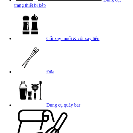
trang thiết bị bếp
Cối xay muối & cối xay tiêu
Đũa
Dụng cụ quầy bar