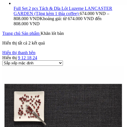
Full Set 2 pcs Tách & Dĩa Lót Luzerne LANCASTER
GARDEN (Tặng kèm 1 thìa coffee)
674.000
VND
–
808.000
VND
Khoảng giá: từ 674.000 VND đến
808.000 VND
Trang chủ
Sản phẩm
Khăn lót bàn
Hiển thị tất cả 2 kết quả
Hiển thị thanh bên
Hiển thị
9
12
18
24