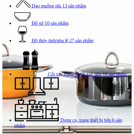
Dao muỗng nĩa
13 sản phẩm
Đồ sứ
10 sản phẩm
Đồ thủy tinh/pha lê
27 sản phẩm
Cối xay muối & cối xay tiêu
18 sản phẩm
Dụng cụ, trang thiết bị bếp
6 sản
phẩm