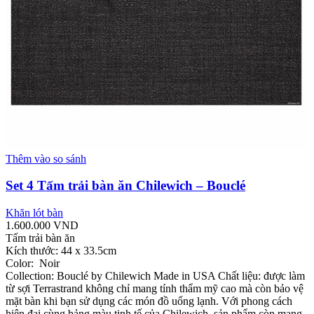
Thêm vào so sánh
Set 4 Tấm trải bàn ăn Chilewich – Bouclé
Khăn lót bàn
1.600.000
VND
Tấm trải bàn ăn
Kích thước: 44 x 33.5cm
Color: Noir
Collection: Bouclé by Chilewich Made in USA Chất liệu: được làm
từ sợi Terrastrand không chỉ mang tính thẩm mỹ cao mà còn bảo vệ
mặt bàn khi bạn sử dụng các món đồ uống lạnh. Với phong cách
hiện đại cùng bảng màu tinh tế của Chilewich, sản phẩm còn mang