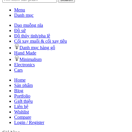
Menu
Danh mục
Dao muỗng nĩa
Đồ sứ
Đồ thủy tinh/pha lê
Cối xay muối & cối xay tiêu
Danh mục hàng gỗ
Hand Made
Minimalism
Electronics
Cars
Home
Sản phẩm
Blog
Portfolio
Giới thiệu
Liên hệ
Wishlist
Compare
Login / Register