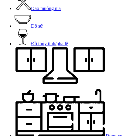
Dao muỗng nĩa
Đồ sứ
Đồ thủy tinh/pha lê
Dụng cụ,