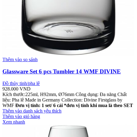
Thêm vào so sánh
Glassware Set 6 pcs Tumbler 14 WMF DIVINE
Đồ thủy tinh/pha lê
928.000
VND
Kích thước:225ml, H92mm, Ø76mm Công dụng: Đa năng Chất
liệu: Pha lê Made in Germany Collection: Divine Firstglass by
WMF
Đơn vị tính: 1 set/ 6 cái
*đơn vị tính khi mua là theo SET
Thêm vào danh sách yêu thích
Thêm vào giỏ hàng
Xem nhanh