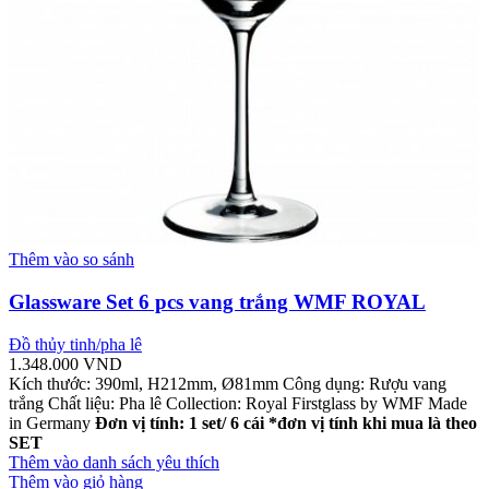
Thêm vào so sánh
Glassware Set 6 pcs vang trắng WMF ROYAL
Đồ thủy tinh/pha lê
1.348.000
VND
Kích thước: 390ml, H212mm, Ø81mm Công dụng: Rượu vang
trắng Chất liệu: Pha lê Collection: Royal Firstglass by WMF Made
in Germany
Đơn vị tính: 1 set/ 6 cái
*đơn vị tính khi mua là theo
SET
Thêm vào danh sách yêu thích
Thêm vào giỏ hàng