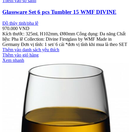
Thêm vào so sánh
Glassware Set 6 pcs Tumbler 15 WMF DIVINE
Đồ thủy tinh/pha lê
970.000
VND
Kích thước: 325ml, H102mm, Ø80mm Công dụng: Đa năng Chất
liệu: Pha lê Collection: Divine Firstglass by WMF Made in
Germany Đơn vị tính: 1 set/ 6 cái *đơn vị tính khi mua là theo SET
Thêm vào danh sách yêu thích
Thêm vào giỏ hàng
Xem nhanh