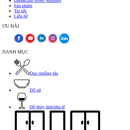
Dan&Dan Hotel Supplies
Sản phẩm
Tin tức
Liên hệ
ƯU ĐÃI
DANH MỤC
Dao muỗng nĩa
Đồ sứ
Đồ thủy tinh/pha lê