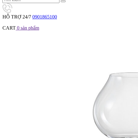
HỖ TRỢ 24/7
0901865100
CART
0
sản phẩm