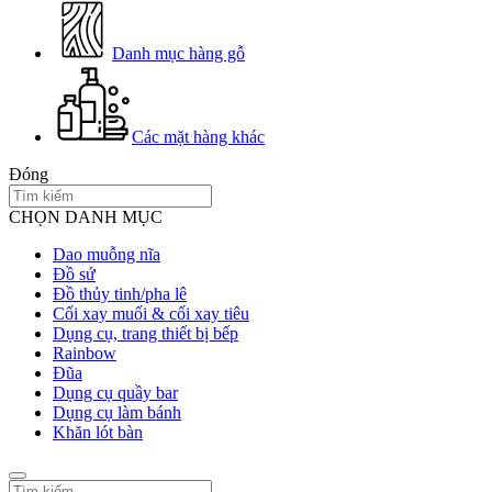
Danh mục hàng gỗ
Các mặt hàng khác
Đóng
CHỌN DANH MỤC
Dao muỗng nĩa
Đồ sứ
Đồ thủy tinh/pha lê
Cối xay muối & cối xay tiêu
Dụng cụ, trang thiết bị bếp
Rainbow
Đũa
Dụng cụ quầy bar
Dụng cụ làm bánh
Khăn lót bàn