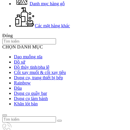
Danh mục hàng gỗ
Các mặt hàng khác
Đóng
CHỌN DANH MỤC
Dao muỗng nĩa
Đồ sứ
Đồ thủy tinh/pha lê
Cối xay muối & cối xay tiêu
Dụng cụ, trang thiết bị bếp
Rainbow
Đũa
Dụng cụ quầy bar
Dụng cụ làm bánh
Khăn lót bàn