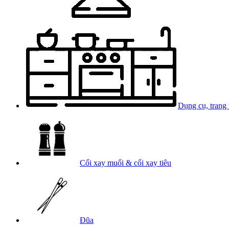
Dụng cụ, trang 
Cối xay muối & cối xay tiêu
Đũa